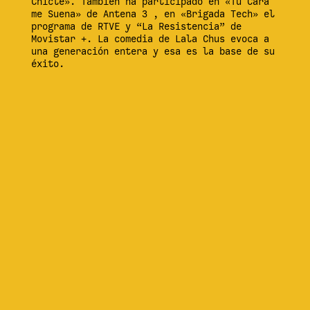
Chicle». También ha participado en «Tu Cara
me Suena» de Antena 3 , en «Brigada Tech» el
programa de RTVE y “La Resistencia” de
Movistar +. La comedia de Lala Chus evoca a
una generación entera y esa es la base de su
éxito.