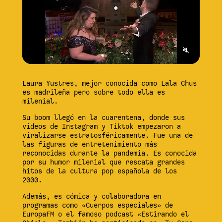
Audio
Laura Yustres, mejor conocida como Lala Chus
es madrileña pero sobre todo ella es
milenial.
Su boom llegó en la cuarentena, donde sus
vídeos de Instagram y Tiktok empezaron a
viralizarse estratosféricamente. Fue una de
las figuras de entretenimiento más
reconocidas durante la pandemia. Es conocida
por su humor milenial que rescata grandes
hitos de la cultura pop española de los
2000.
Además, es cómica y colaboradora en
programas como «Cuerpos especiales» de
EuropaFM o el famoso podcast «Estirando el